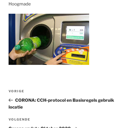
Hoogmade
Bericht
Vorig
VORIGE
navigatie
bericht
CORONA: CCH-protocol en Basisregels gebruik
locatie
Volgend
VOLGENDE
bericht