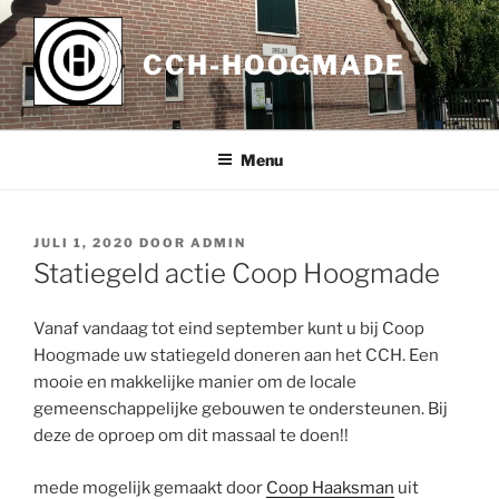
Ga
naar
CCH-HOOGMADE
de
inhoud
Menu
GEPLAATST
JULI 1, 2020
DOOR
ADMIN
OP
Statiegeld actie Coop Hoogmade
Vanaf vandaag tot eind september kunt u bij Coop
Hoogmade uw statiegeld doneren aan het CCH. Een
mooie en makkelijke manier om de locale
gemeenschappelijke gebouwen te ondersteunen. Bij
deze de oproep om dit massaal te doen!!
mede mogelijk gemaakt door
Coop Haaksman
uit