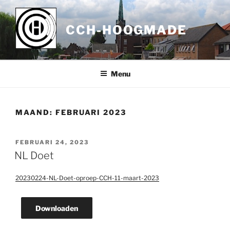
Ga
naar
CCH-HOOGMADE
de
inhoud
Menu
MAAND:
FEBRUARI 2023
GEPLAATST
FEBRUARI 24, 2023
OP
NL Doet
20230224-NL-Doet-oproep-CCH-11-maart-2023
Downloaden