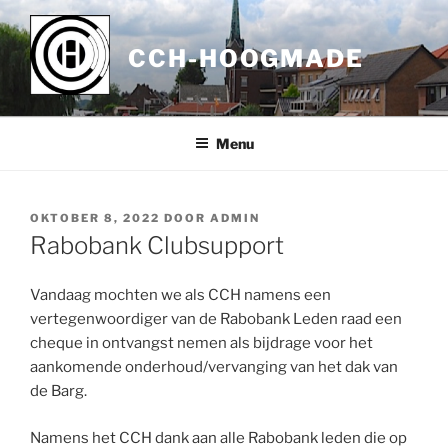
Ga
naar
CCH-HOOGMADE
de
inhoud
Menu
GEPLAATST
OKTOBER 8, 2022
DOOR
ADMIN
OP
Rabobank Clubsupport
Vandaag mochten we als CCH namens een
vertegenwoordiger van de Rabobank Leden raad een
cheque in ontvangst nemen als bijdrage voor het
aankomende onderhoud/vervanging van het dak van
de Barg.
Namens het CCH dank aan alle Rabobank leden die op