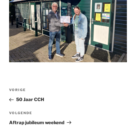
Bericht
Vorig
VORIGE
navigatie
bericht
50 Jaar CCH
Volgend
VOLGENDE
bericht
Aftrap jubileum weekend