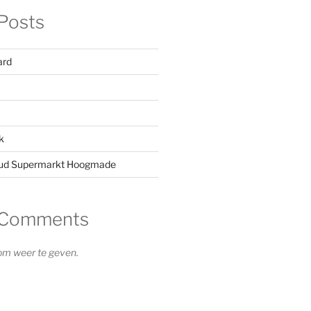
Posts
ard
k
oud Supermarkt Hoogmade
 Comments
om weer te geven.