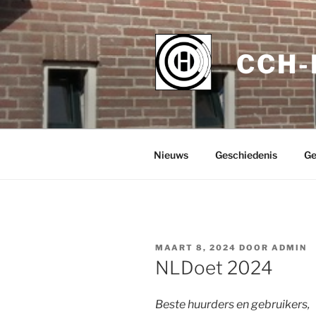
Ga
naar
de
CCH
inhoud
Nieuws
Geschiedenis
Ge
GEPLAATST
MAART 8, 2024
DOOR
ADMIN
OP
NLDoet 2024
Beste huurders en gebruikers,