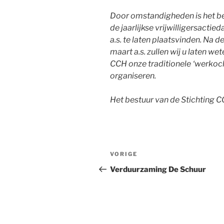
Door omstandigheden is het bes
de jaarlijkse vrijwilligersact
a.s. te laten plaatsvinden. Na
maart a.s. zullen wij u laten w
CCH onze traditionele ‘werkocht
organiseren.
Het bestuur van de Stichting 
Bericht
Vorig
VORIGE
navigatie
bericht
Verduurzaming De Schuur