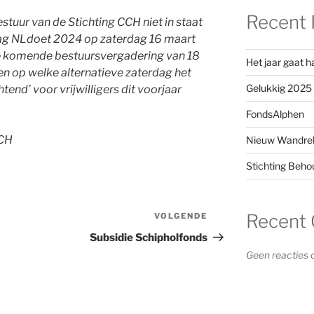
Recent 
tuur van de Stichting CCH niet in staat
iedag NLdoet 2024 op zaterdag 16 maart
 de komende bestuursvergadering van 18
Het jaar gaat h
eten op welke alternatieve zaterdag het
Gelukkig 2025
end’ voor vrijwilligers dit voorjaar
FondsAlphen
CCH
Nieuw Wandre
Stichting Beh
Recent
VOLGENDE
Volgend
bericht
Subsidie Schipholfonds
Geen reacties 