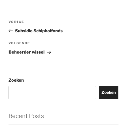
Bericht
Vorig
VORIGE
navigatie
bericht
Subsidie Schipholfonds
Volgend
VOLGENDE
bericht
Beheerder wissel
Zoeken
Zoeken
Recent Posts