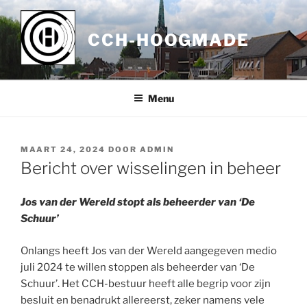
Ga
naar
CCH-HOOGMADE
de
inhoud
Menu
GEPLAATST
MAART 24, 2024
DOOR
ADMIN
OP
Bericht over wisselingen in beheer
Jos van der Wereld stopt als beheerder van ‘De
Schuur’
Onlangs heeft Jos van der Wereld aangegeven medio
juli 2024 te willen stoppen als beheerder van ‘De
Schuur’. Het CCH-bestuur heeft alle begrip voor zijn
besluit en benadrukt allereerst, zeker namens vele