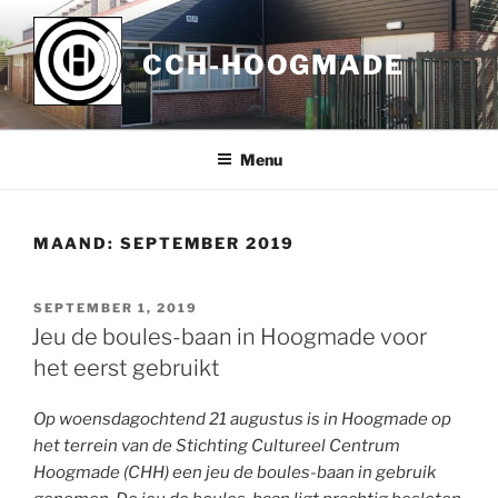
Ga
naar
CCH-HOOGMADE
de
inhoud
Menu
MAAND:
SEPTEMBER 2019
GEPLAATST
SEPTEMBER 1, 2019
OP
Jeu de boules-baan in Hoogmade voor
het eerst gebruikt
Op woensdagochtend 21 augustus is in Hoogmade op
het terrein van de Stichting Cultureel Centrum
Hoogmade (CHH) een jeu de boules-baan in gebruik