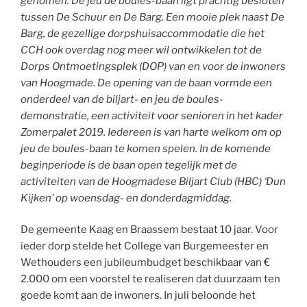
genomen. De jeu de boules-baan ligt prachtig besloten
tussen De Schuur en De Barg. Een mooie plek naast De
Barg, de gezellige dorpshuisaccommodatie die het
CCH ook overdag nog meer wil ontwikkelen tot de
Dorps Ontmoetingsplek (DOP) van en voor de inwoners
van Hoogmade. De opening van de baan vormde een
onderdeel van de biljart- en jeu de boules-
demonstratie, een activiteit voor senioren in het kader
Zomerpalet 2019. Iedereen is van harte welkom om op
jeu de boules-baan te komen spelen. In de komende
beginperiode is de baan open tegelijk met de
activiteiten van de Hoogmadese Biljart Club (HBC) ‘Dun
Kijken’ op woensdag- en donderdagmiddag.
De gemeente Kaag en Braassem bestaat 10 jaar. Voor
ieder dorp stelde het College van Burgemeester en
Wethouders een jubileumbudget beschikbaar van €
2.000 om een voorstel te realiseren dat duurzaam ten
goede komt aan de inwoners. In juli beloonde het