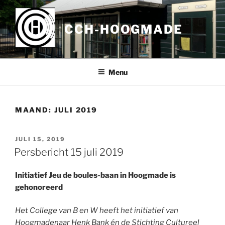
Ga
naar
CCH-HOOGMADE
de
inhoud
Menu
MAAND:
JULI 2019
GEPLAATST
JULI 15, 2019
OP
Persbericht 15 juli 2019
Initiatief Jeu de boules-baan in Hoogmade is
gehonoreerd
Het College van B en W heeft het initiatief van
Hoogmadenaar Henk Bank én de Stichting Cultureel